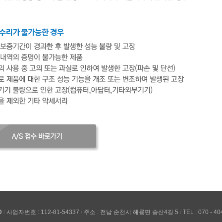
D
/
사업자번호 : 112-81-54337
/
주소 : 전남 순천시 해룡면 송산4길 5
/
TEL : 070 - 4